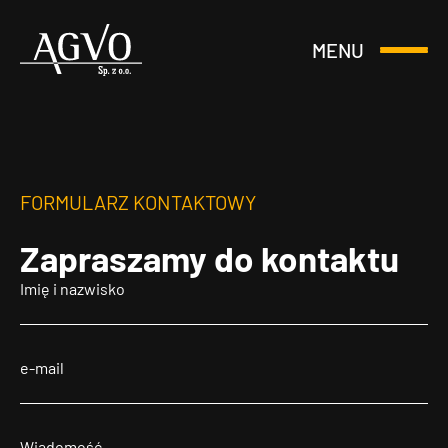
MENU
Otwórz
Header
lub
Logo
Zamknij
Menu
FORMULARZ KONTAKTOWY
Zapraszamy
do kontaktu