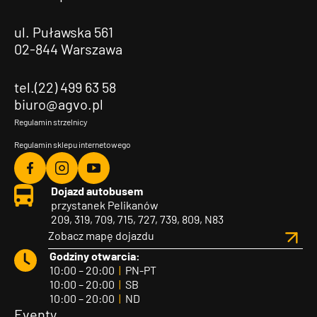
ul. Puławska 561
02-844 Warszawa
tel.(22) 499 63 58
biuro@agvo.pl
Regulamin strzelnicy
Regulamin sklepu internetowego
Agvo
Agvo
Agvo
Dojazd autobusem
Facebook
Instagram
YouTube
przystanek Pelikanów
209, 319, 709, 715, 727, 739, 809, N83
Zobacz mapę dojazdu
Godziny otwarcia:
10:00 – 20:00
|
PN-PT
10:00 – 20:00
|
SB
10:00 – 20:00
|
ND
Eventy