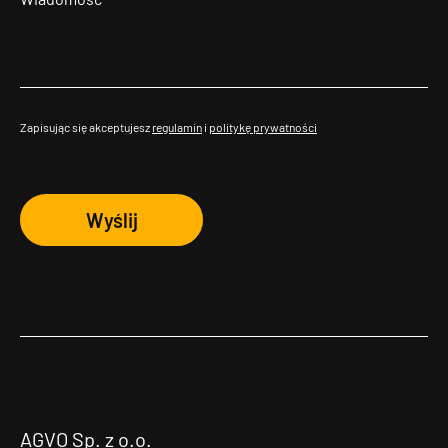
Zapisując się akceptujesz
regulamin
i
politykę prywatności
Wyślij
AGVO Sp. z o.o.