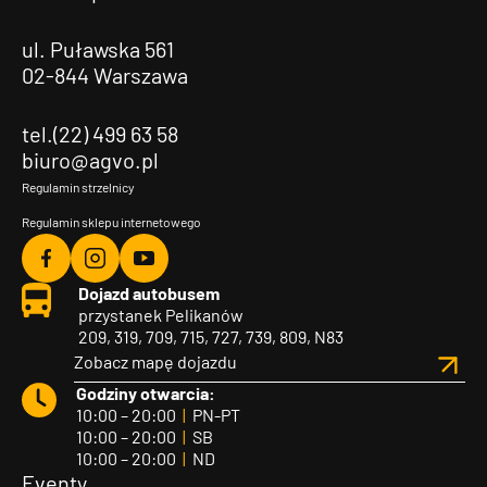
ul. Puławska 561
02-844 Warszawa
tel.(22) 499 63 58
biuro@agvo.pl
Regulamin strzelnicy
Regulamin sklepu internetowego
Agvo
Agvo
Agvo
Dojazd autobusem
Facebook
Instagram
YouTube
przystanek Pelikanów
209, 319, 709, 715, 727, 739, 809, N83
Zobacz mapę dojazdu
Godziny otwarcia:
10:00 – 20:00
|
PN-PT
10:00 – 20:00
|
SB
10:00 – 20:00
|
ND
Eventy