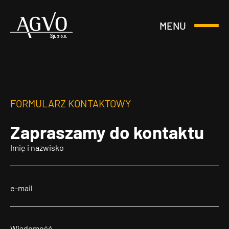
MENU
Otwórz
Header
lub
Logo
Zamknij
Menu
FORMULARZ KONTAKTOWY
Zapraszamy
do kontaktu