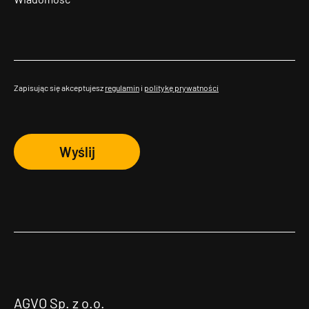
Zapisując się akceptujesz
regulamin
i
politykę prywatności
Wyślij
AGVO Sp. z o.o.