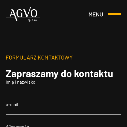
MENU
Otwórz
Header
lub
Logo
Zamknij
Menu
FORMULARZ KONTAKTOWY
Zapraszamy
do kontaktu