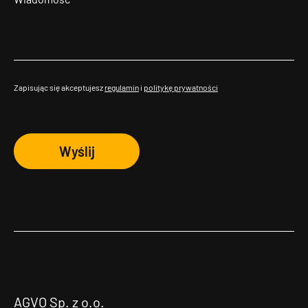
Zapisując się akceptujesz
regulamin
i
politykę prywatności
Wyślij
AGVO Sp. z o.o.