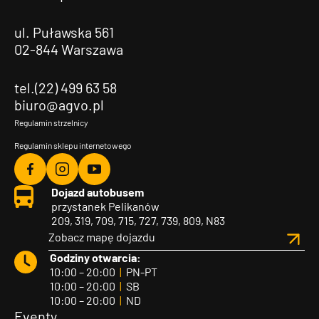
ul. Puławska 561
02-844 Warszawa
tel.(22) 499 63 58
biuro@agvo.pl
Regulamin strzelnicy
Regulamin sklepu internetowego
Agvo
Agvo
Agvo
Dojazd autobusem
Facebook
Instagram
YouTube
przystanek Pelikanów
209, 319, 709, 715, 727, 739, 809, N83
Zobacz mapę dojazdu
Godziny otwarcia:
10:00 – 20:00
|
PN-PT
10:00 – 20:00
|
SB
10:00 – 20:00
|
ND
Eventy