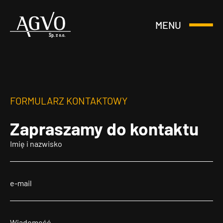
MENU
Otwórz
Header
lub
Logo
Zamknij
Menu
FORMULARZ KONTAKTOWY
Zapraszamy
do kontaktu