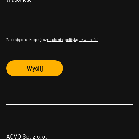
Zapisując się akceptujesz
regulamin
i
politykę prywatności
Wyślij
AGVO Sp. z o.o.