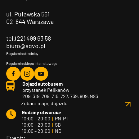
ul. Puławska 561
02-844 Warszawa
tel.(22) 499 63 58
biuro@agvo.pl
Regulamin strzelnicy
Regulamin sklepu internetowego
Agvo
Agvo
Agvo
Dojazd autobusem
Facebook
Instagram
YouTube
przystanek Pelikanów
209, 319, 709, 715, 727, 739, 809, N83
Zobacz mapę dojazdu
Godziny otwarcia:
10:00 – 20:00
|
PN-PT
10:00 – 20:00
|
SB
10:00 – 20:00
|
ND
Eventy