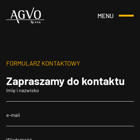
MENU
Otwórz
Header
lub
Logo
Zamknij
Menu
FORMULARZ KONTAKTOWY
Zapraszamy
do kontaktu