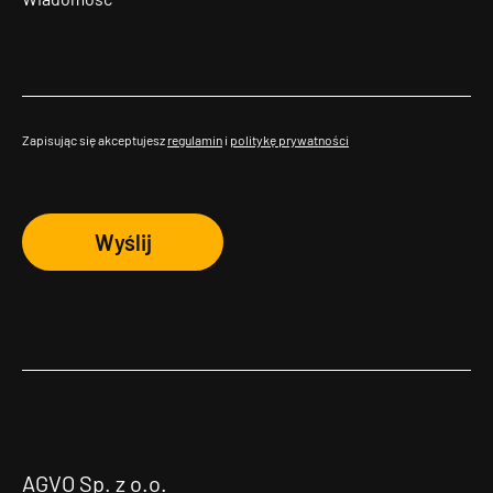
Zapisując się akceptujesz
regulamin
i
politykę prywatności
Wyślij
AGVO Sp. z o.o.