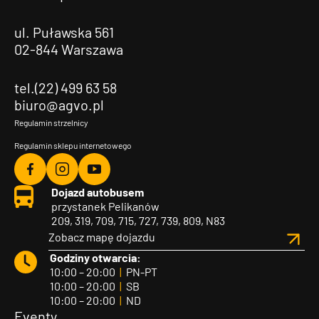
ul. Puławska 561
02-844 Warszawa
tel.(22) 499 63 58
biuro@agvo.pl
Regulamin strzelnicy
Regulamin sklepu internetowego
Agvo
Agvo
Agvo
Dojazd autobusem
Facebook
Instagram
YouTube
przystanek Pelikanów
209, 319, 709, 715, 727, 739, 809, N83
Zobacz mapę dojazdu
Godziny otwarcia:
10:00 – 20:00
|
PN-PT
10:00 – 20:00
|
SB
10:00 – 20:00
|
ND
Eventy