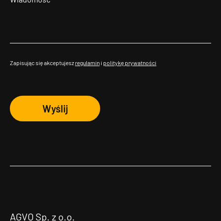
Zapisując się akceptujesz
regulamin
i
politykę prywatności
Wyślij
AGVO Sp. z o.o.