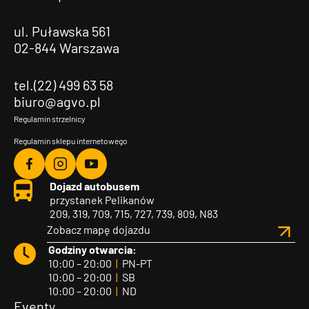
ul. Puławska 561
02-844 Warszawa
tel.(22) 499 63 58
biuro@agvo.pl
Regulamin strzelnicy
Regulamin sklepu internetowego
Agvo
Agvo
Agvo
Dojazd autobusem
Facebook
Instagram
YouTube
przystanek Pelikanów
209, 319, 709, 715, 727, 739, 809, N83
Zobacz mapę dojazdu
Godziny otwarcia:
10:00 – 20:00
|
PN-PT
10:00 – 20:00
|
SB
10:00 – 20:00
|
ND
Eventy