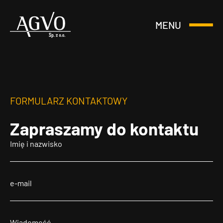
MENU
Otwórz
Header
lub
Logo
Zamknij
Menu
FORMULARZ KONTAKTOWY
Zapraszamy
do kontaktu