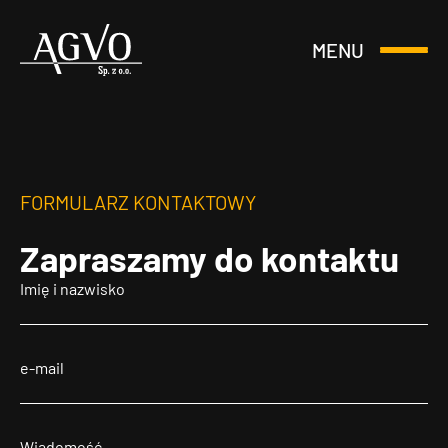
MENU
Otwórz
Header
lub
Logo
Zamknij
Menu
FORMULARZ KONTAKTOWY
Zapraszamy
do kontaktu