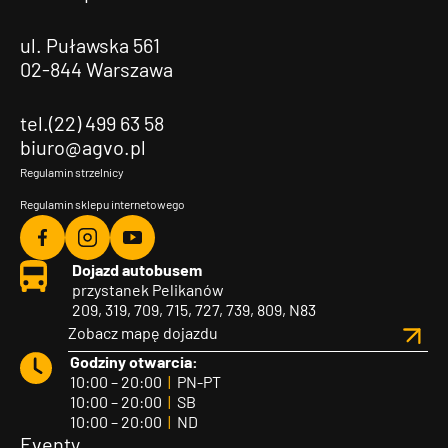
ul. Puławska 561
02-844 Warszawa
tel.(22) 499 63 58
biuro@agvo.pl
Regulamin strzelnicy
Regulamin sklepu internetowego
Agvo
Agvo
Agvo
Dojazd autobusem
Facebook
Instagram
YouTube
przystanek Pelikanów
209, 319, 709, 715, 727, 739, 809, N83
Zobacz mapę dojazdu
Godziny otwarcia:
10:00 – 20:00
|
PN-PT
10:00 – 20:00
|
SB
10:00 – 20:00
|
ND
Eventy