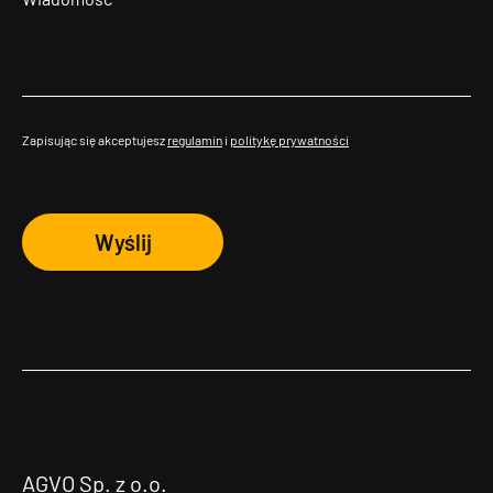
Zapisując się akceptujesz
regulamin
i
politykę prywatności
Wyślij
AGVO Sp. z o.o.