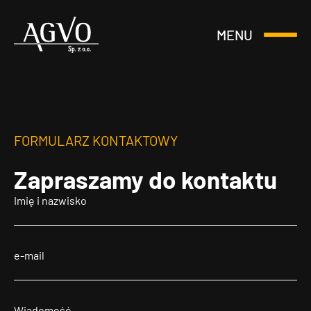
MENU
Otwórz
Header
lub
Logo
Zamknij
Menu
FORMULARZ KONTAKTOWY
Zapraszamy
do kontaktu