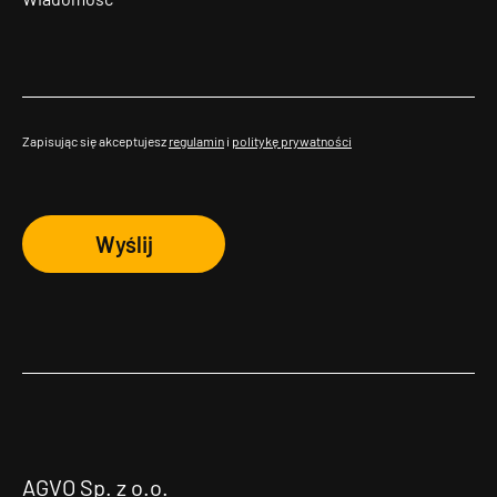
Zapisując się akceptujesz
regulamin
i
politykę prywatności
Wyślij
AGVO Sp. z o.o.