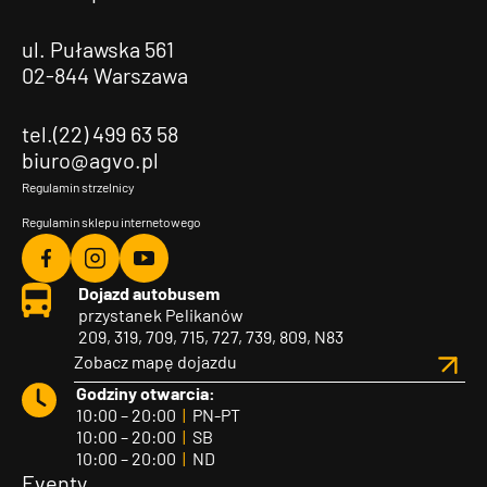
ul. Puławska 561
02-844 Warszawa
tel.(22) 499 63 58
biuro@agvo.pl
Regulamin strzelnicy
Regulamin sklepu internetowego
Agvo
Agvo
Agvo
Dojazd autobusem
Facebook
Instagram
YouTube
przystanek Pelikanów
209, 319, 709, 715, 727, 739, 809, N83
Zobacz mapę dojazdu
Godziny otwarcia:
10:00 – 20:00
|
PN-PT
10:00 – 20:00
|
SB
10:00 – 20:00
|
ND
Eventy