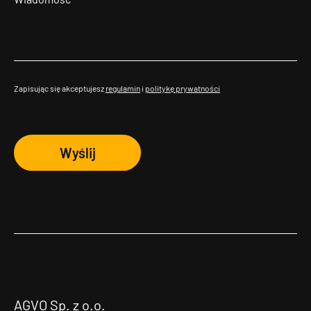
Zapisując się akceptujesz
regulamin
i
politykę prywatności
Wyślij
AGVO Sp. z o.o.