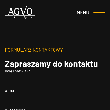
MENU
Otwórz
Header
lub
Logo
Zamknij
Menu
FORMULARZ KONTAKTOWY
Zapraszamy
do kontaktu