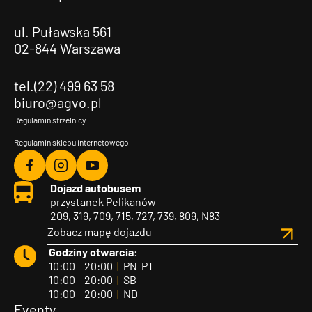
ul. Puławska 561
02-844 Warszawa
tel.(22) 499 63 58
biuro@agvo.pl
Regulamin strzelnicy
Regulamin sklepu internetowego
Agvo
Agvo
Agvo
Dojazd autobusem
Facebook
Instagram
YouTube
przystanek Pelikanów
209, 319, 709, 715, 727, 739, 809, N83
Zobacz mapę dojazdu
Godziny otwarcia:
10:00 – 20:00
|
PN-PT
10:00 – 20:00
|
SB
10:00 – 20:00
|
ND
Eventy