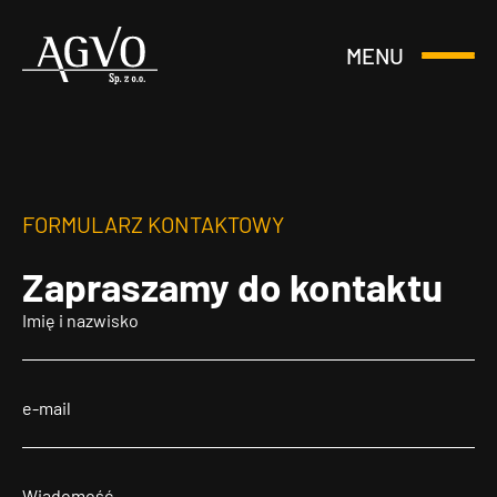
MENU
Otwórz
Header
lub
Logo
Zamknij
Menu
FORMULARZ KONTAKTOWY
Zapraszamy
do kontaktu