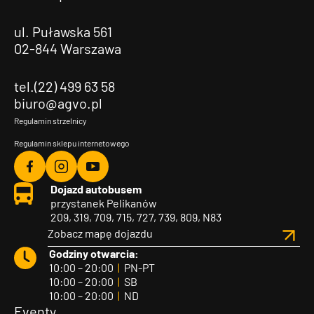
ul. Puławska 561
02-844 Warszawa
tel.(22) 499 63 58
biuro@agvo.pl
Regulamin strzelnicy
Regulamin sklepu internetowego
Agvo
Agvo
Agvo
Dojazd autobusem
Facebook
Instagram
YouTube
przystanek Pelikanów
209, 319, 709, 715, 727, 739, 809, N83
Zobacz mapę dojazdu
Godziny otwarcia:
10:00 – 20:00
|
PN-PT
10:00 – 20:00
|
SB
10:00 – 20:00
|
ND
Eventy