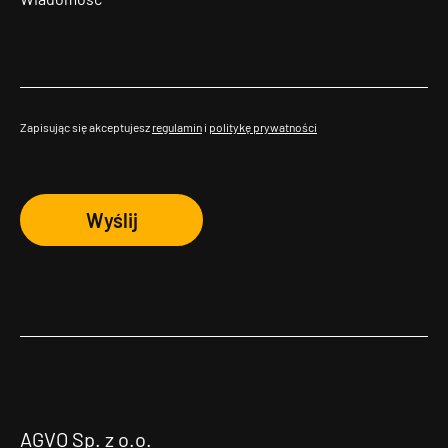
Zapisując się akceptujesz
regulamin
i
politykę prywatności
Wyślij
AGVO Sp. z o.o.