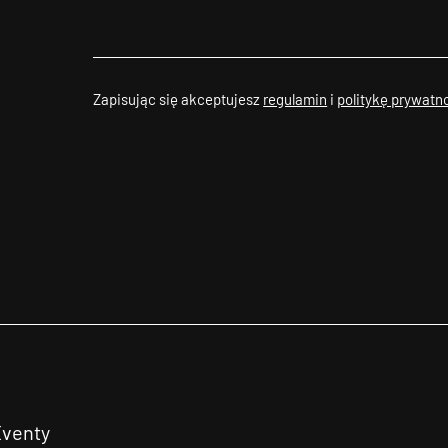
Zapisując się akceptujesz
regulamin
i
politykę prywatn
Eventy