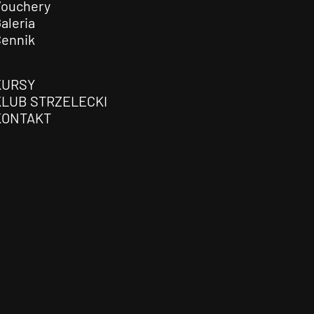
Vouchery
aleria
Cennik
KURSY
KLUB STRZELECKI
KONTAKT