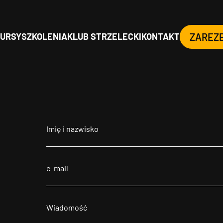
URSY
SZKOLENIA
KLUB STRZELECKI
KONTAKT
ZAREZ