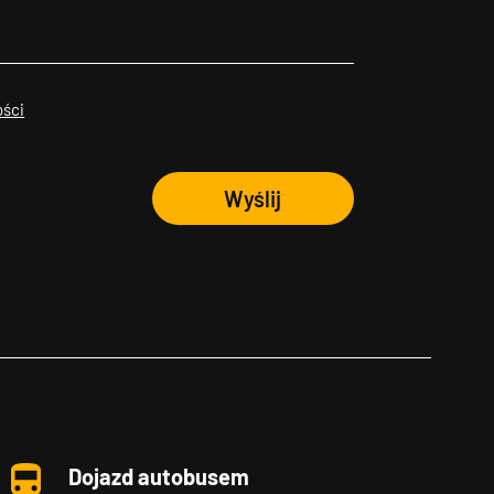
ości
Wyślij
Dojazd autobusem