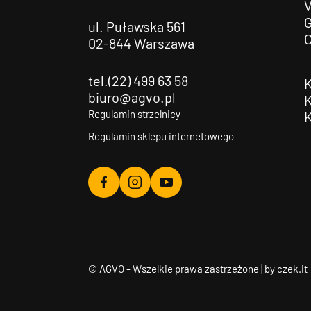
G
ul. Puławska 561
02-844 Warszawa
tel.(22) 499 63 58
biuro@agvo.pl
Regulamin strzelnicy
Regulamin sklepu internetowego
Agvo
Agvo
Agvo
Facebook
Instagram
YouTube
© AGVO - Wszelkie prawa zastrzeżone | by
czek.it