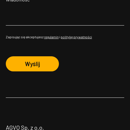
Zapisując się akceptujesz
regulamin
i
politykę prywatności
Wyślij
AGVO Sp. z o.o.