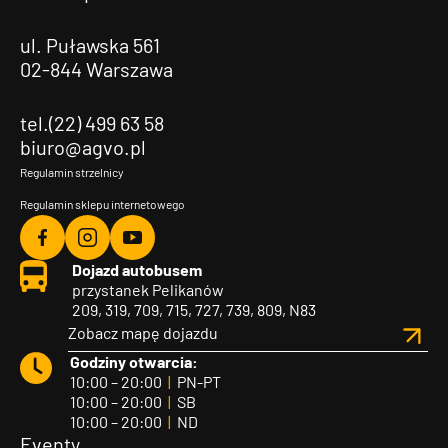
ul. Puławska 561
02-844 Warszawa
tel.(22) 499 63 58
biuro@agvo.pl
Regulamin strzelnicy
Regulamin sklepu internetowego
Agvo
Agvo
Agvo
Dojazd autobusem
Facebook
Instagram
YouTube
przystanek Pelikanów
209, 319, 709, 715, 727, 739, 809, N83
Zobacz mapę dojazdu
Godziny otwarcia:
10:00 – 20:00
|
PN-PT
10:00 – 20:00
|
SB
10:00 – 20:00
|
ND
Eventy