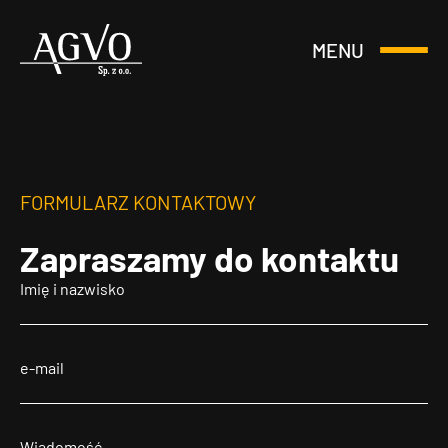
MENU
Otwórz
Header
lub
Logo
Zamknij
Menu
FORMULARZ KONTAKTOWY
Zapraszamy
do kontaktu