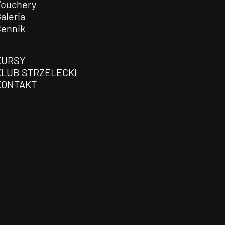
Vouchery
aleria
Cennik
KURSY
KLUB STRZELECKI
KONTAKT