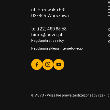
G
ul. Puławska 561
02-844 Warszawa
tel.(22) 499 63 58
biuro@agvo.pl
Regulamin strzelnicy
Regulamin sklepu internetowego
Agvo
Agvo
Agvo
Facebook
Instagram
YouTube
© AGVO - Wszelkie prawa zastrzeżone | by
czek.it