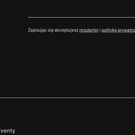
Zapisując się akceptujesz
regulamin
i
politykę prywatn
Eventy