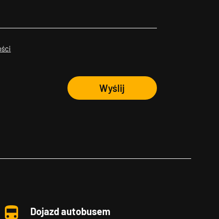
ości
Wyślij
Dojazd autobusem