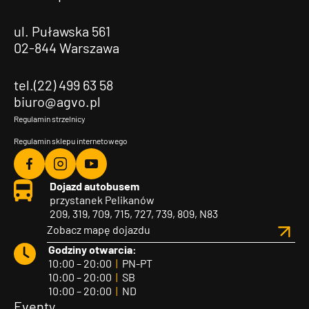
ul. Puławska 561
02-844 Warszawa
tel.(22) 499 63 58
biuro@agvo.pl
Regulamin strzelnicy
Regulamin sklepu internetowego
Agvo
Agvo
Agvo
Dojazd autobusem
Facebook
Instagram
YouTube
przystanek Pelikanów
209, 319, 709, 715, 727, 739, 809, N83
Zobacz mapę dojazdu
Godziny otwarcia:
10:00 – 20:00
|
PN-PT
10:00 – 20:00
|
SB
10:00 – 20:00
|
ND
Eventy