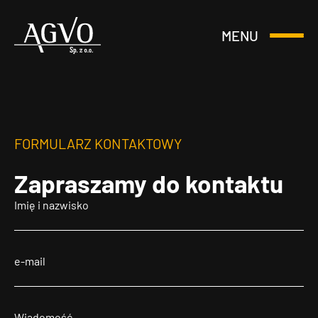
MENU
Otwórz
Header
lub
Logo
Zamknij
Menu
FORMULARZ KONTAKTOWY
Zapraszamy
do kontaktu