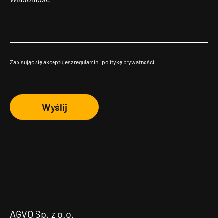
Zapisując się akceptujesz
regulamin
i
politykę prywatności
Wyślij
AGVO Sp. z o.o.