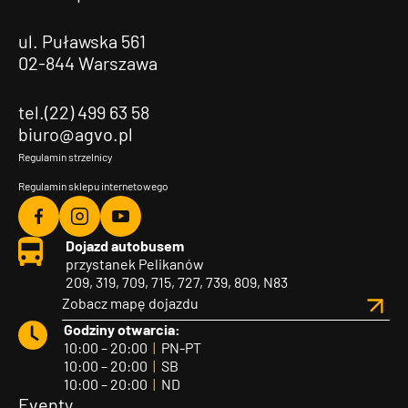
ul. Puławska 561
02-844 Warszawa
tel.(22) 499 63 58
biuro@agvo.pl
Regulamin strzelnicy
Regulamin sklepu internetowego
Agvo
Agvo
Agvo
Dojazd autobusem
Facebook
Instagram
YouTube
przystanek Pelikanów
209, 319, 709, 715, 727, 739, 809, N83
Zobacz mapę dojazdu
Godziny otwarcia:
10:00 – 20:00
|
PN-PT
10:00 – 20:00
|
SB
10:00 – 20:00
|
ND
Eventy