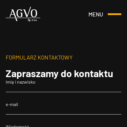
MENU
Otwórz
Header
lub
Logo
Zamknij
Menu
FORMULARZ KONTAKTOWY
Zapraszamy
do kontaktu