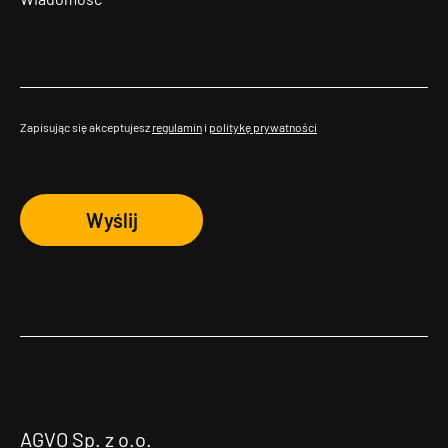
Zapisując się akceptujesz
regulamin
i
politykę prywatności
Wyślij
AGVO Sp. z o.o.