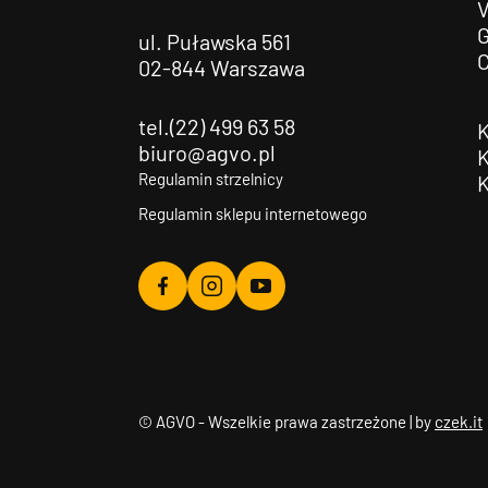
G
ul. Puławska 561
02-844 Warszawa
tel.(22) 499 63 58
biuro@agvo.pl
Regulamin strzelnicy
Regulamin sklepu internetowego
Agvo
Agvo
Agvo
Facebook
Instagram
YouTube
© AGVO - Wszelkie prawa zastrzeżone | by
czek.it