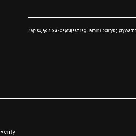
Zapisując się akceptujesz
regulamin
i
politykę prywatn
Eventy