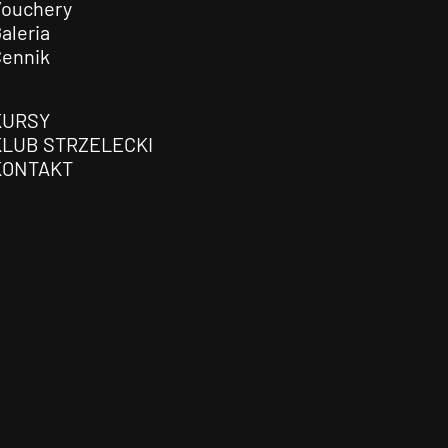
Vouchery
aleria
Cennik
KURSY
KLUB STRZELECKI
KONTAKT