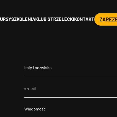
URSY
SZKOLENIA
KLUB STRZELECKI
KONTAKT
ZAREZ