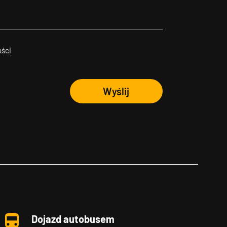
ości
Wyślij
Dojazd autobusem