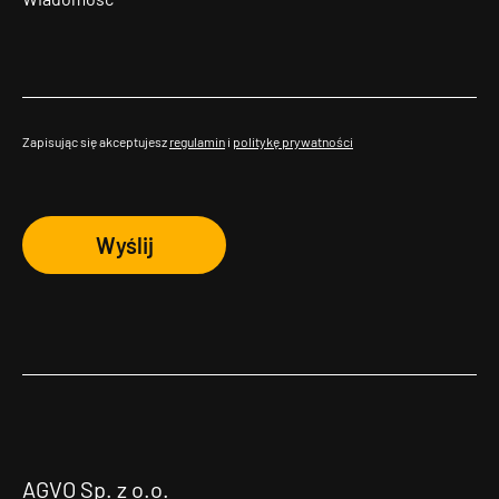
Zapisując się akceptujesz
regulamin
i
politykę prywatności
Wyślij
AGVO Sp. z o.o.