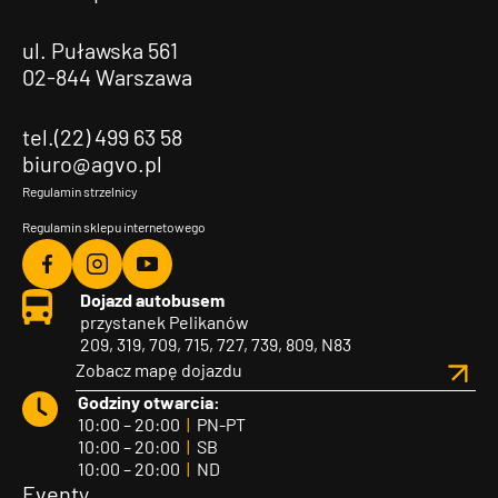
ul. Puławska 561
02-844 Warszawa
tel.(22) 499 63 58
biuro@agvo.pl
Regulamin strzelnicy
Regulamin sklepu internetowego
Agvo
Agvo
Agvo
Dojazd autobusem
Facebook
Instagram
YouTube
przystanek Pelikanów
209, 319, 709, 715, 727, 739, 809, N83
Zobacz mapę dojazdu
Godziny otwarcia:
10:00 – 20:00
|
PN-PT
10:00 – 20:00
|
SB
10:00 – 20:00
|
ND
Eventy