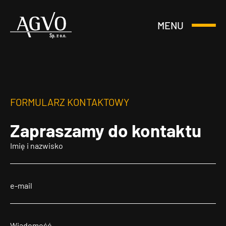
MENU
Otwórz
Header
lub
Logo
Zamknij
Menu
FORMULARZ KONTAKTOWY
Zapraszamy
do kontaktu