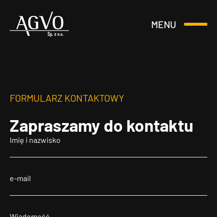
MENU
Otwórz
Header
lub
Logo
Zamknij
Menu
FORMULARZ KONTAKTOWY
Zapraszamy
do kontaktu