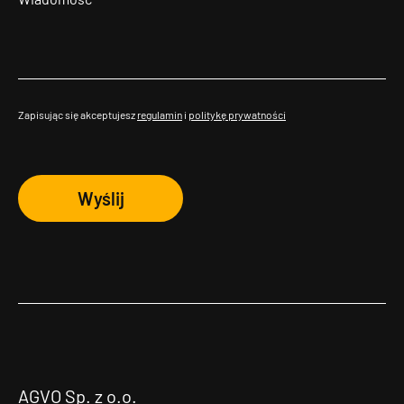
Zapisując się akceptujesz
regulamin
i
politykę prywatności
Wyślij
AGVO Sp. z o.o.