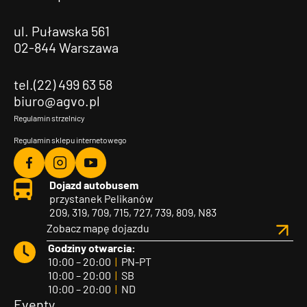
ul. Puławska 561
02-844 Warszawa
tel.(22) 499 63 58
biuro@agvo.pl
Regulamin strzelnicy
Regulamin sklepu internetowego
Agvo
Agvo
Agvo
Dojazd autobusem
Facebook
Instagram
YouTube
przystanek Pelikanów
209, 319, 709, 715, 727, 739, 809, N83
Zobacz mapę dojazdu
Godziny otwarcia:
10:00 – 20:00
|
PN-PT
10:00 – 20:00
|
SB
10:00 – 20:00
|
ND
Eventy