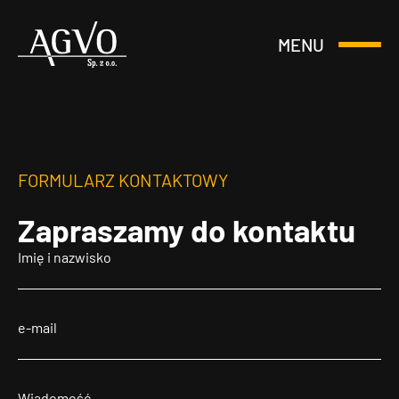
MENU
Otwórz
Header
lub
Logo
Zamknij
Menu
FORMULARZ KONTAKTOWY
Zapraszamy
do kontaktu