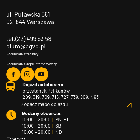
ul. Puławska 561
02-844 Warszawa
tel.(22) 499 63 58
biuro@agvo.pl
Regulamin strzelnicy
Regulamin sklepu internetowego
Agvo
Agvo
Agvo
Dojazd autobusem
Facebook
Instagram
YouTube
przystanek Pelikanów
209, 319, 709, 715, 727, 739, 809, N83
Zobacz mapę dojazdu
Godziny otwarcia:
10:00 – 20:00
|
PN-PT
10:00 – 20:00
|
SB
10:00 – 20:00
|
ND
Eventy