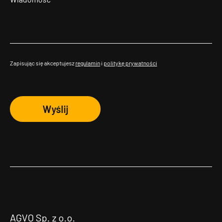
Zapisując się akceptujesz
regulamin
i
politykę prywatności
Wyślij
AGVO Sp. z o.o.