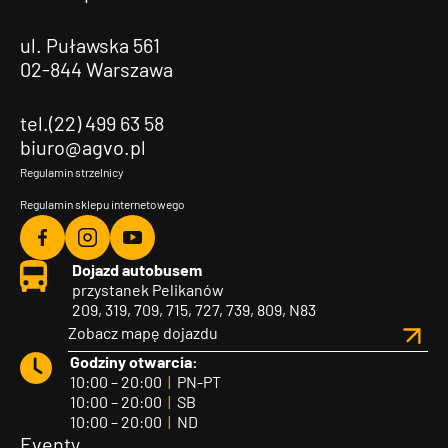
ul. Puławska 561
02-844 Warszawa
tel.(22) 499 63 58
biuro@agvo.pl
Regulamin strzelnicy
Regulamin sklepu internetowego
Agvo
Agvo
Agvo
Dojazd autobusem
Facebook
Instagram
YouTube
przystanek Pelikanów
209, 319, 709, 715, 727, 739, 809, N83
Zobacz mapę dojazdu
Godziny otwarcia:
10:00 – 20:00
|
PN-PT
10:00 – 20:00
|
SB
10:00 – 20:00
|
ND
Eventy