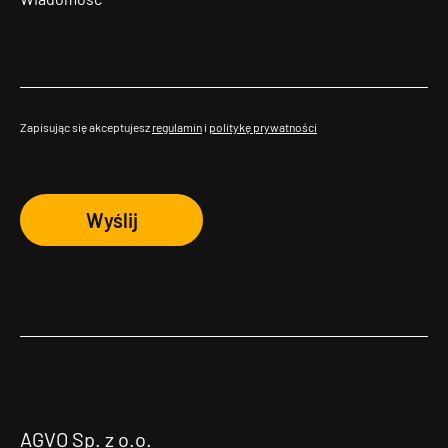
Zapisując się akceptujesz
regulamin
i
politykę prywatności
Wyślij
AGVO Sp. z o.o.