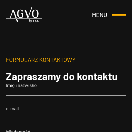
MENU
Otwórz
Header
lub
Logo
Zamknij
Menu
FORMULARZ KONTAKTOWY
Zapraszamy
do kontaktu