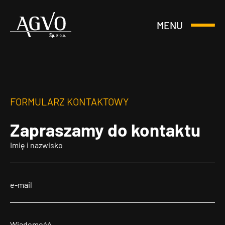
MENU
Otwórz
Header
lub
Logo
Zamknij
Menu
FORMULARZ KONTAKTOWY
Zapraszamy
do kontaktu