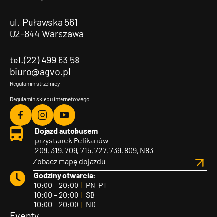
ul. Puławska 561
02-844 Warszawa
tel.(22) 499 63 58
biuro@agvo.pl
Regulamin strzelnicy
Regulamin sklepu internetowego
Agvo
Agvo
Agvo
Dojazd autobusem
Facebook
Instagram
YouTube
przystanek Pelikanów
209, 319, 709, 715, 727, 739, 809, N83
Zobacz mapę dojazdu
Godziny otwarcia:
10:00 – 20:00
|
PN-PT
10:00 – 20:00
|
SB
10:00 – 20:00
|
ND
Eventy