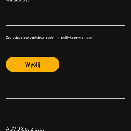
Zapisując się akceptujesz
regulamin
i
politykę prywatności
Wyślij
AGVO Sp. z o.o.