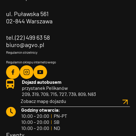
ul. Puławska 561
02-844 Warszawa
tel.(22) 499 63 58
biuro@agvo.pl
Regulamin strzelnicy
Regulamin sklepu internetowego
Agvo
Agvo
Agvo
Dojazd autobusem
Facebook
Instagram
YouTube
przystanek Pelikanów
209, 319, 709, 715, 727, 739, 809, N83
Zobacz mapę dojazdu
Godziny otwarcia:
10:00 – 20:00
|
PN-PT
10:00 – 20:00
|
SB
10:00 – 20:00
|
ND
Eventy