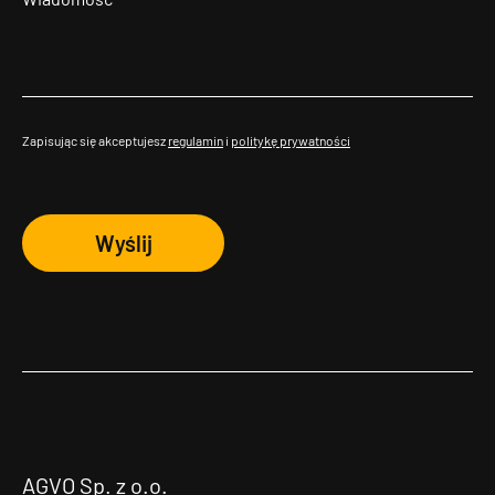
Zapisując się akceptujesz
regulamin
i
politykę prywatności
Wyślij
AGVO Sp. z o.o.