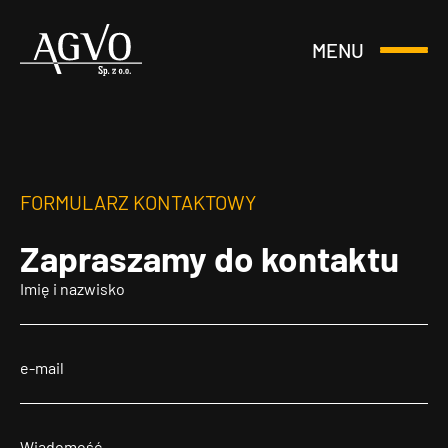
MENU
Otwórz
Header
lub
Logo
Zamknij
Menu
FORMULARZ KONTAKTOWY
Zapraszamy
do kontaktu