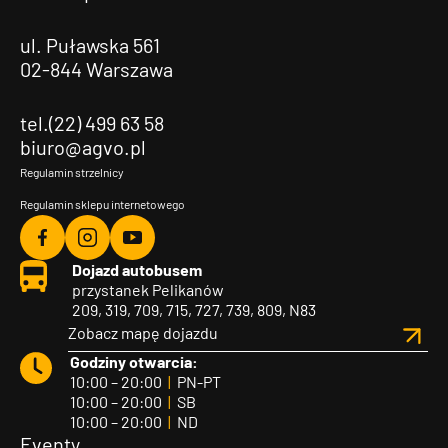
ul. Puławska 561
02-844 Warszawa
tel.(22) 499 63 58
biuro@agvo.pl
Regulamin strzelnicy
Regulamin sklepu internetowego
Agvo
Agvo
Agvo
Dojazd autobusem
Facebook
Instagram
YouTube
przystanek Pelikanów
209, 319, 709, 715, 727, 739, 809, N83
Zobacz mapę dojazdu
Godziny otwarcia:
10:00 – 20:00
|
PN-PT
10:00 – 20:00
|
SB
10:00 – 20:00
|
ND
Eventy