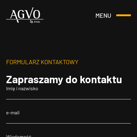
MENU
Otwórz
Header
lub
Logo
Zamknij
Menu
FORMULARZ KONTAKTOWY
Zapraszamy
do kontaktu