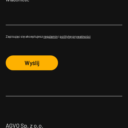
Zapisując się akceptujesz
regulamin
i
politykę prywatności
Wyślij
AGVO Sp. z o.o.