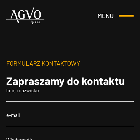
MENU
Otwórz
Header
lub
Logo
Zamknij
Menu
FORMULARZ KONTAKTOWY
Zapraszamy
do kontaktu