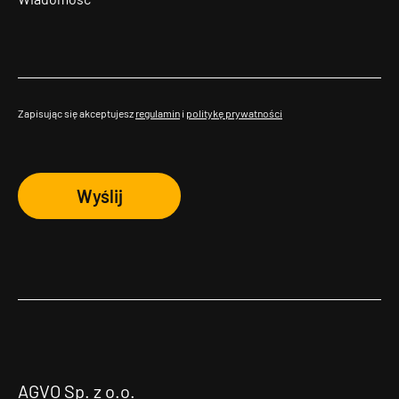
Zapisując się akceptujesz
regulamin
i
politykę prywatności
Wyślij
AGVO Sp. z o.o.