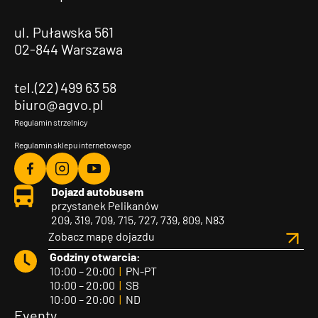
ul. Puławska 561
02-844 Warszawa
tel.(22) 499 63 58
biuro@agvo.pl
Regulamin strzelnicy
Regulamin sklepu internetowego
Agvo
Agvo
Agvo
Dojazd autobusem
Facebook
Instagram
YouTube
przystanek Pelikanów
209, 319, 709, 715, 727, 739, 809, N83
Zobacz mapę dojazdu
Godziny otwarcia:
10:00 – 20:00
|
PN-PT
10:00 – 20:00
|
SB
10:00 – 20:00
|
ND
Eventy