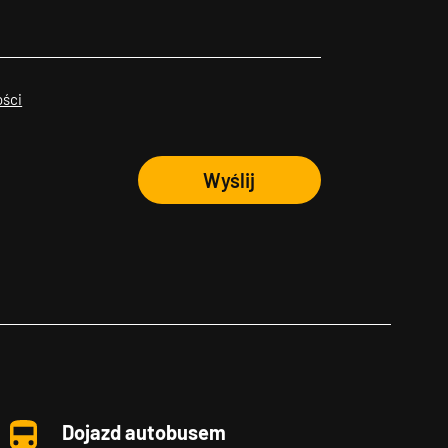
ości
Wyślij
Dojazd autobusem