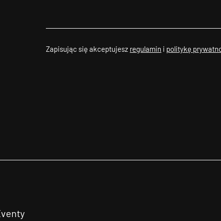
Zapisując się akceptujesz
regulamin
i
politykę prywatn
Eventy