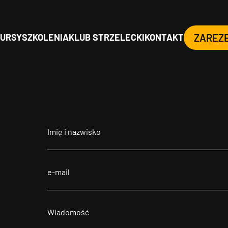
URSY
SZKOLENIA
KLUB STRZELECKI
KONTAKT
ZAREZ