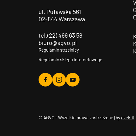
G
ul. Puławska 561
02-844 Warszawa
tel.(22) 499 63 58
biuro@agvo.pl
Regulamin strzelnicy
Regulamin sklepu internetowego
Agvo
Agvo
Agvo
Facebook
Instagram
YouTube
© AGVO - Wszelkie prawa zastrzeżone | by
czek.it