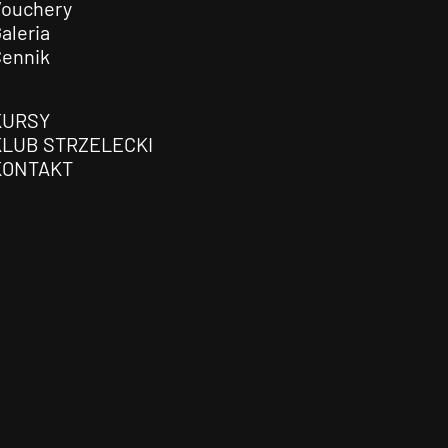
Vouchery
aleria
Cennik
KURSY
KLUB STRZELECKI
KONTAKT