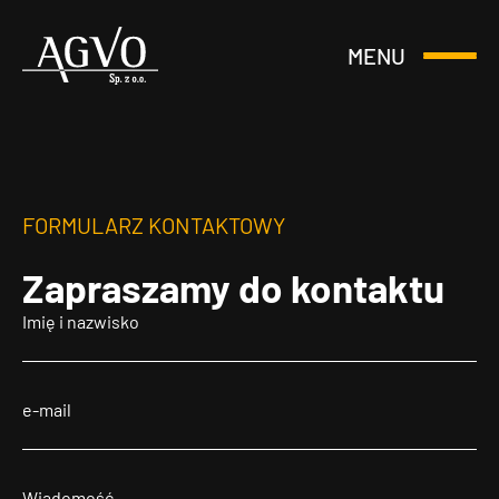
MENU
Otwórz
Header
lub
Logo
Zamknij
Menu
FORMULARZ KONTAKTOWY
Zapraszamy
do kontaktu