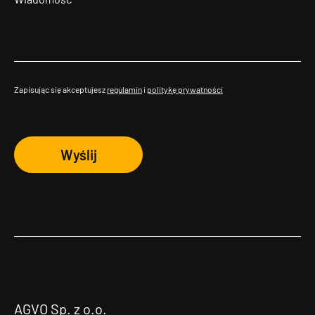
Zapisując się akceptujesz
regulamin
i
politykę prywatności
Wyślij
AGVO Sp. z o.o.