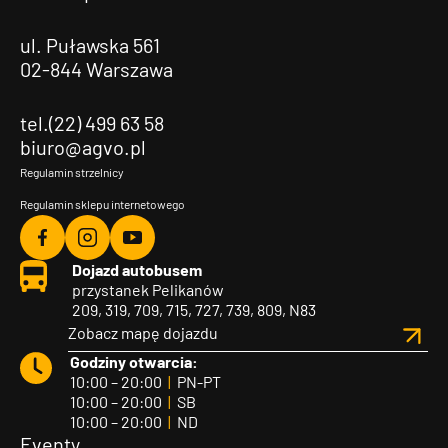
ul. Puławska 561
02-844 Warszawa
tel.(22) 499 63 58
biuro@agvo.pl
Regulamin strzelnicy
Regulamin sklepu internetowego
Agvo
Agvo
Agvo
Dojazd autobusem
Facebook
Instagram
YouTube
przystanek Pelikanów
209, 319, 709, 715, 727, 739, 809, N83
Zobacz mapę dojazdu
Godziny otwarcia:
10:00 – 20:00
|
PN-PT
10:00 – 20:00
|
SB
10:00 – 20:00
|
ND
Eventy