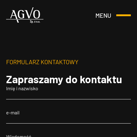
MENU
Otwórz
Header
lub
Logo
Zamknij
Menu
FORMULARZ KONTAKTOWY
Zapraszamy
do kontaktu