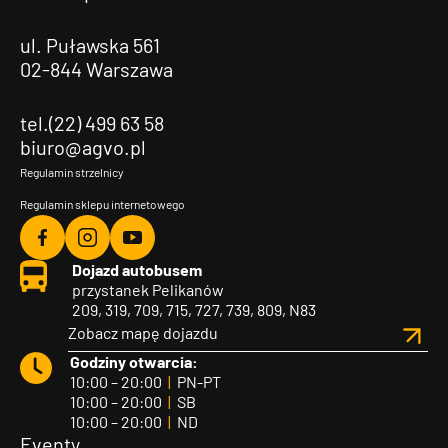
ul. Puławska 561
02-844 Warszawa
tel.(22) 499 63 58
biuro@agvo.pl
Regulamin strzelnicy
Regulamin sklepu internetowego
Agvo
Agvo
Agvo
Dojazd autobusem
Facebook
Instagram
YouTube
przystanek Pelikanów
209, 319, 709, 715, 727, 739, 809, N83
Zobacz mapę dojazdu
Godziny otwarcia:
10:00 – 20:00
|
PN-PT
10:00 – 20:00
|
SB
10:00 – 20:00
|
ND
Eventy