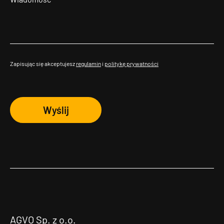
Zapisując się akceptujesz
regulamin
i
politykę prywatności
Wyślij
AGVO Sp. z o.o.