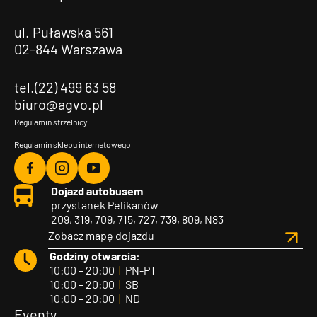
ul. Puławska 561
02-844 Warszawa
tel.(22) 499 63 58
biuro@agvo.pl
Regulamin strzelnicy
Regulamin sklepu internetowego
Agvo
Agvo
Agvo
Dojazd autobusem
Facebook
Instagram
YouTube
przystanek Pelikanów
209, 319, 709, 715, 727, 739, 809, N83
Zobacz mapę dojazdu
Godziny otwarcia:
10:00 – 20:00
|
PN-PT
10:00 – 20:00
|
SB
10:00 – 20:00
|
ND
Eventy