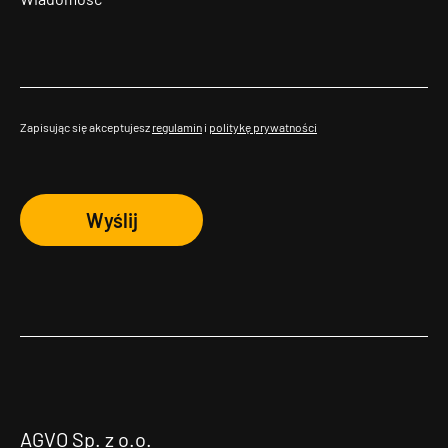
Zapisując się akceptujesz
regulamin
i
politykę prywatności
Wyślij
AGVO Sp. z o.o.