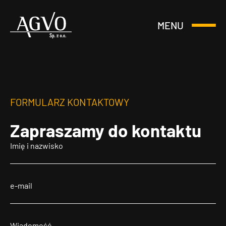
MENU
Otwórz
Header
lub
Logo
Zamknij
Menu
FORMULARZ KONTAKTOWY
Zapraszamy
do kontaktu