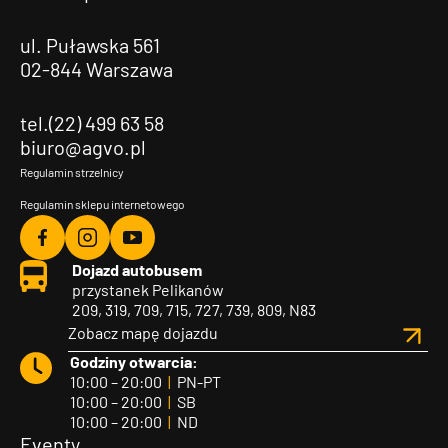
ul. Puławska 561
02-844 Warszawa
tel.(22) 499 63 58
biuro@agvo.pl
Regulamin strzelnicy
Regulamin sklepu internetowego
Agvo
Agvo
Agvo
Dojazd autobusem
Facebook
Instagram
YouTube
przystanek Pelikanów
209, 319, 709, 715, 727, 739, 809, N83
Zobacz mapę dojazdu
Godziny otwarcia:
10:00 – 20:00
|
PN-PT
10:00 – 20:00
|
SB
10:00 – 20:00
|
ND
Eventy