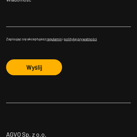
Zapisując się akceptujesz
regulamin
i
politykę prywatności
Wyślij
AGVO Sp. z o.o.