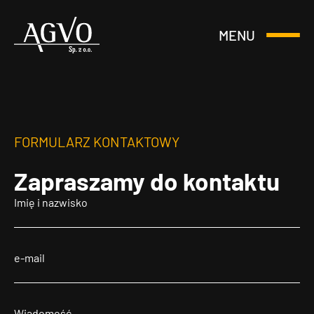
MENU
Otwórz
Header
lub
Logo
Zamknij
Menu
FORMULARZ KONTAKTOWY
Zapraszamy
do kontaktu