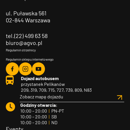
ul. Puławska 561
02-844 Warszawa
tel.(22) 499 63 58
biuro@agvo.pl
Regulamin strzelnicy
Regulamin sklepu internetowego
Agvo
Agvo
Agvo
Dojazd autobusem
Facebook
Instagram
YouTube
przystanek Pelikanów
209, 319, 709, 715, 727, 739, 809, N83
Zobacz mapę dojazdu
Godziny otwarcia:
10:00 – 20:00
|
PN-PT
10:00 – 20:00
|
SB
10:00 – 20:00
|
ND
Eventy