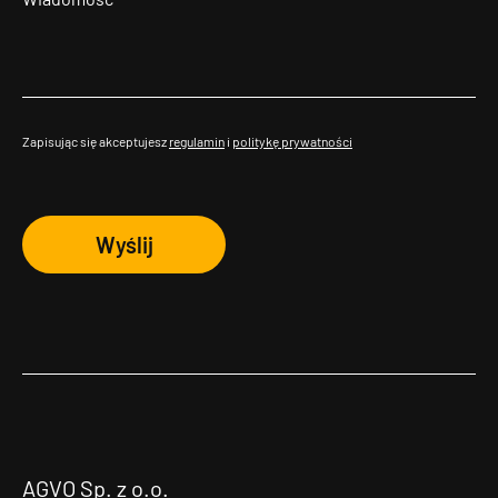
Zapisując się akceptujesz
regulamin
i
politykę prywatności
Wyślij
AGVO Sp. z o.o.