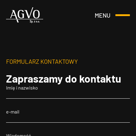
MENU
Otwórz
Header
lub
Logo
Zamknij
Menu
FORMULARZ KONTAKTOWY
Zapraszamy
do kontaktu