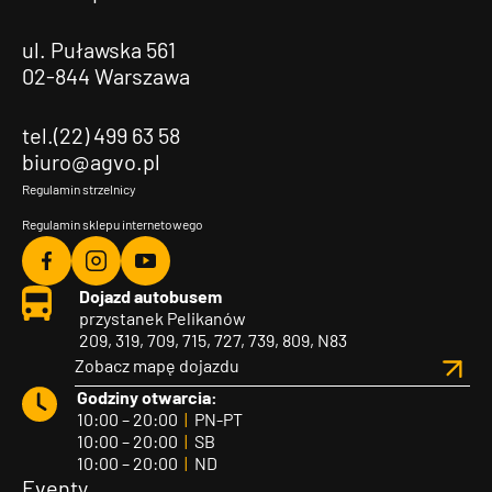
ul. Puławska 561
02-844 Warszawa
tel.(22) 499 63 58
biuro@agvo.pl
Regulamin strzelnicy
Regulamin sklepu internetowego
Agvo
Agvo
Agvo
Dojazd autobusem
Facebook
Instagram
YouTube
przystanek Pelikanów
209, 319, 709, 715, 727, 739, 809, N83
Zobacz mapę dojazdu
Godziny otwarcia:
10:00 – 20:00
|
PN-PT
10:00 – 20:00
|
SB
10:00 – 20:00
|
ND
Eventy