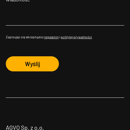
Zapisując się akceptujesz
regulamin
i
politykę prywatności
Wyślij
AGVO Sp. z o.o.