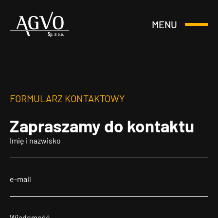
MENU
Otwórz
Header
lub
Logo
Zamknij
Menu
FORMULARZ KONTAKTOWY
Zapraszamy
do kontaktu