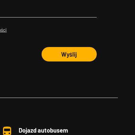
ości
Wyślij
Dojazd autobusem