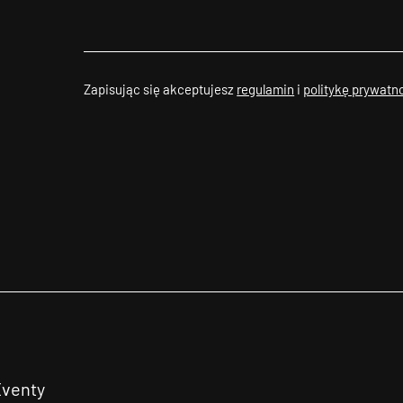
Zapisując się akceptujesz
regulamin
i
politykę prywatn
Eventy