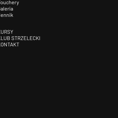
Vouchery
aleria
Cennik
KURSY
KLUB STRZELECKI
KONTAKT