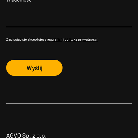
Zapisując się akceptujesz
regulamin
i
politykę prywatności
Wyślij
AGVO Sp. z o.o.