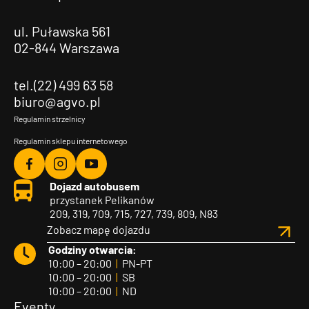
ul. Puławska 561
02-844 Warszawa
tel.(22) 499 63 58
biuro@agvo.pl
Regulamin strzelnicy
Regulamin sklepu internetowego
Agvo
Agvo
Agvo
Dojazd autobusem
Facebook
Instagram
YouTube
przystanek Pelikanów
209, 319, 709, 715, 727, 739, 809, N83
Zobacz mapę dojazdu
Godziny otwarcia:
10:00 – 20:00
|
PN-PT
10:00 – 20:00
|
SB
10:00 – 20:00
|
ND
Eventy