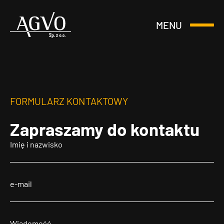
MENU
Otwórz
Header
lub
Logo
Zamknij
Menu
FORMULARZ KONTAKTOWY
Zapraszamy
do kontaktu