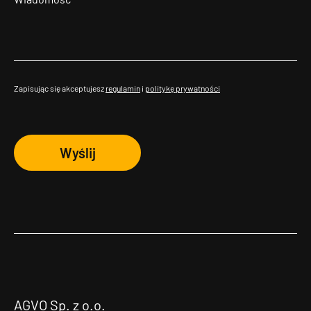
Zapisując się akceptujesz
regulamin
i
politykę prywatności
Wyślij
AGVO Sp. z o.o.