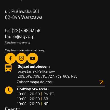
ul. Puławska 561
02-844 Warszawa
tel.(22) 499 63 58
biuro@agvo.pl
Regulamin strzelnicy
Regulamin sklepu internetowego
Agvo
Agvo
Agvo
Dojazd autobusem
Facebook
Instagram
YouTube
przystanek Pelikanów
209, 319, 709, 715, 727, 739, 809, N83
Zobacz mapę dojazdu
Godziny otwarcia:
10:00 – 20:00
|
PN-PT
10:00 – 20:00
|
SB
10:00 – 20:00
|
ND
Eventy