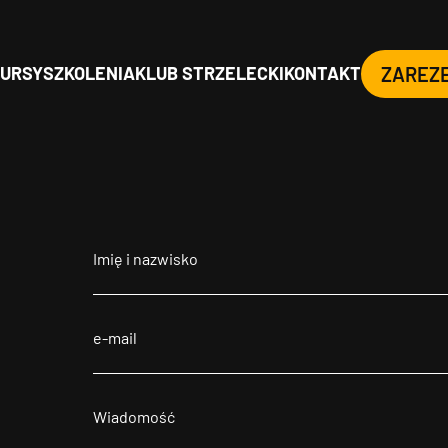
URSY
SZKOLENIA
KLUB STRZELECKI
KONTAKT
ZAREZ