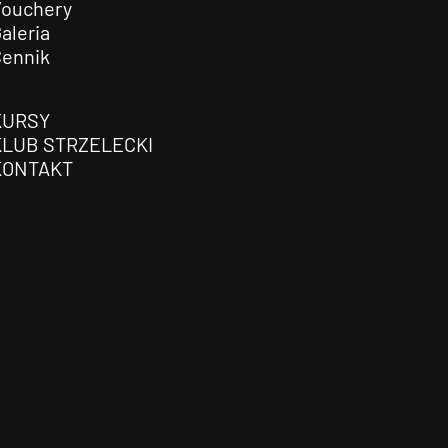
Vouchery
aleria
Cennik
KURSY
KLUB STRZELECKI
KONTAKT