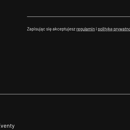
Zapisując się akceptujesz
regulamin
i
politykę prywatn
Eventy