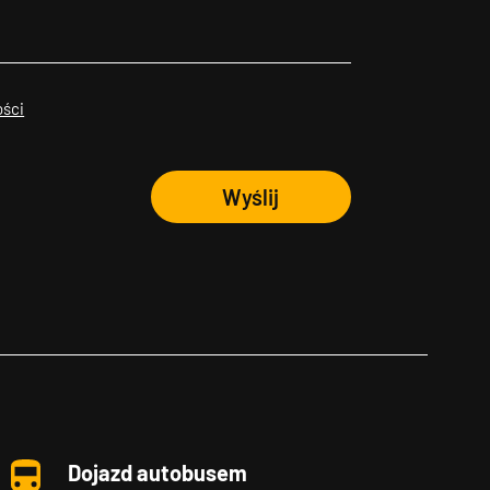
ości
Wyślij
Dojazd autobusem