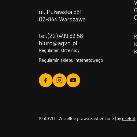
G
ul. Puławska 561
02-844 Warszawa
tel.(22) 499 63 58
biuro@agvo.pl
Regulamin strzelnicy
Regulamin sklepu internetowego
Agvo
Agvo
Agvo
Facebook
Instagram
YouTube
© AGVO - Wszelkie prawa zastrzeżone | by
czek.it