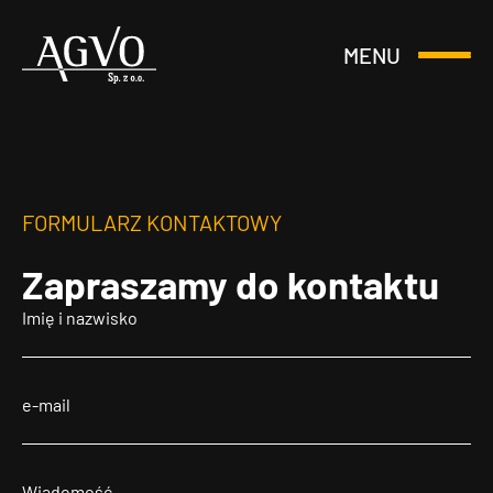
MENU
Otwórz
Header
lub
Logo
Zamknij
Menu
FORMULARZ KONTAKTOWY
Zapraszamy
do kontaktu