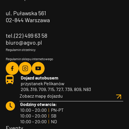
ul. Puławska 561
02-844 Warszawa
tel.(22) 499 63 58
biuro@agvo.pl
Regulamin strzelnicy
Regulamin sklepu internetowego
Agvo
Agvo
Agvo
Dojazd autobusem
Facebook
Instagram
YouTube
przystanek Pelikanów
209, 319, 709, 715, 727, 739, 809, N83
Zobacz mapę dojazdu
Godziny otwarcia:
10:00 – 20:00
|
PN-PT
10:00 – 20:00
|
SB
10:00 – 20:00
|
ND
Eventy