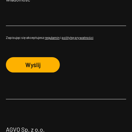
Zapisując się akceptujesz
regulamin
i
politykę prywatności
Wyślij
AGVO Sp. z o.o.