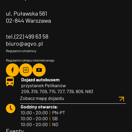
ul. Puławska 561
02-844 Warszawa
tel.(22) 499 63 58
biuro@agvo.pl
Regulamin strzelnicy
Regulamin sklepu internetowego
Agvo
Agvo
Agvo
Dojazd autobusem
Facebook
Instagram
YouTube
przystanek Pelikanów
209, 319, 709, 715, 727, 739, 809, N83
Zobacz mapę dojazdu
Godziny otwarcia:
10:00 – 20:00
|
PN-PT
10:00 – 20:00
|
SB
10:00 – 20:00
|
ND
Eventy