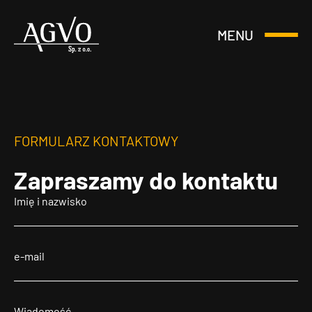
MENU
Otwórz
Header
lub
Logo
Zamknij
Menu
FORMULARZ KONTAKTOWY
Zapraszamy
do kontaktu