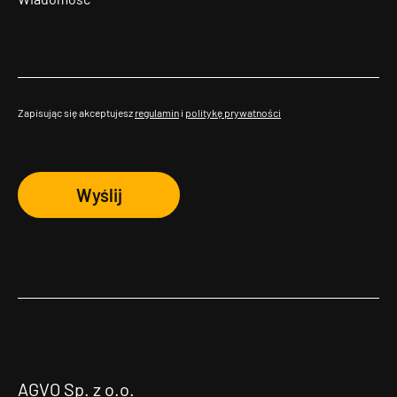
Zapisując się akceptujesz
regulamin
i
politykę prywatności
Wyślij
AGVO Sp. z o.o.