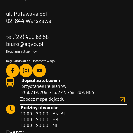
ul. Puławska 561
02-844 Warszawa
tel.(22) 499 63 58
biuro@agvo.pl
Regulamin strzelnicy
Regulamin sklepu internetowego
Agvo
Agvo
Agvo
Dojazd autobusem
Facebook
Instagram
YouTube
przystanek Pelikanów
209, 319, 709, 715, 727, 739, 809, N83
Zobacz mapę dojazdu
Godziny otwarcia:
10:00 – 20:00
|
PN-PT
10:00 – 20:00
|
SB
10:00 – 20:00
|
ND
Eventy