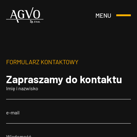
MENU
Otwórz
Header
lub
Logo
Zamknij
Menu
FORMULARZ KONTAKTOWY
Zapraszamy
do kontaktu