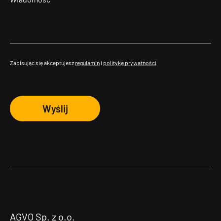
Zapisując się akceptujesz
regulamin
i
politykę prywatności
Wyślij
AGVO Sp. z o.o.