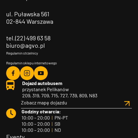
ul. Puławska 561
02-844 Warszawa
tel.(22) 499 63 58
biuro@agvo.pl
Regulamin strzelnicy
Regulamin sklepu internetowego
Agvo
Agvo
Agvo
Dojazd autobusem
Facebook
Instagram
YouTube
przystanek Pelikanów
209, 319, 709, 715, 727, 739, 809, N83
Zobacz mapę dojazdu
Godziny otwarcia:
10:00 – 20:00
|
PN-PT
10:00 – 20:00
|
SB
10:00 – 20:00
|
ND
Eventy