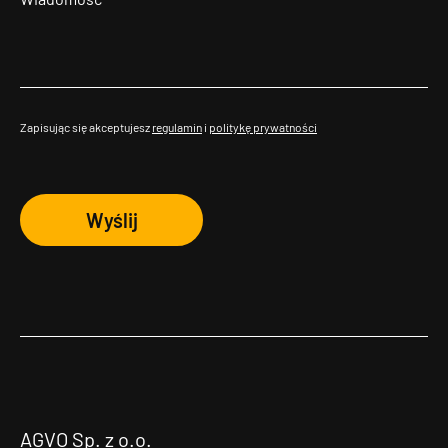
Zapisując się akceptujesz
regulamin
i
politykę prywatności
Wyślij
AGVO Sp. z o.o.