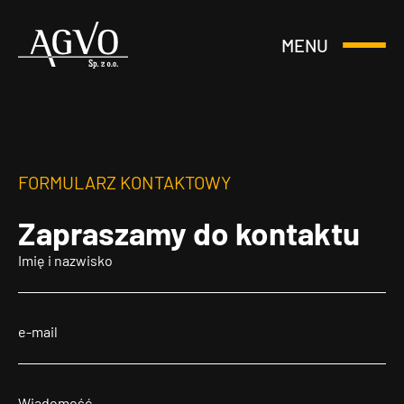
MENU
Otwórz
Header
lub
Logo
Zamknij
Menu
FORMULARZ KONTAKTOWY
Zapraszamy
do kontaktu