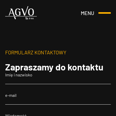
MENU
Otwórz
Header
lub
Logo
Zamknij
Menu
FORMULARZ KONTAKTOWY
Zapraszamy
do kontaktu