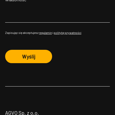
Zapisując się akceptujesz
regulamin
i
politykę prywatności
Wyślij
AGVO Sp. z o.o.