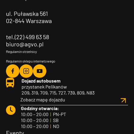
ul. Puławska 561
02-844 Warszawa
tel.(22) 499 63 58
biuro@agvo.pl
Regulamin strzelnicy
Regulamin sklepu internetowego
Agvo
Agvo
Agvo
Dojazd autobusem
Facebook
Instagram
YouTube
przystanek Pelikanów
209, 319, 709, 715, 727, 739, 809, N83
Zobacz mapę dojazdu
Godziny otwarcia:
10:00 – 20:00
|
PN-PT
10:00 – 20:00
|
SB
10:00 – 20:00
|
ND
Eventy