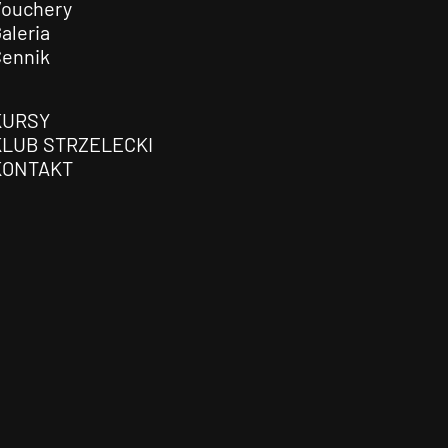
Vouchery
aleria
Cennik
KURSY
KLUB STRZELECKI
KONTAKT