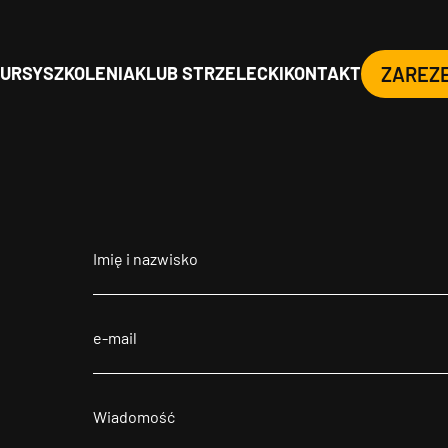
URSY
SZKOLENIA
KLUB STRZELECKI
KONTAKT
ZAREZ