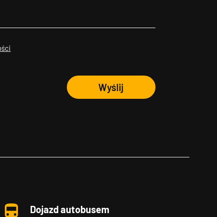
ości
Wyślij
Dojazd autobusem