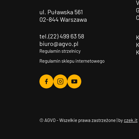
G
ul. Puławska 561
02-844 Warszawa
tel.(22) 499 63 58
biuro@agvo.pl
Regulamin strzelnicy
Regulamin sklepu internetowego
Agvo
Agvo
Agvo
Facebook
Instagram
YouTube
© AGVO - Wszelkie prawa zastrzeżone | by
czek.it