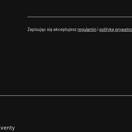
Zapisując się akceptujesz
regulamin
i
politykę prywatn
Eventy