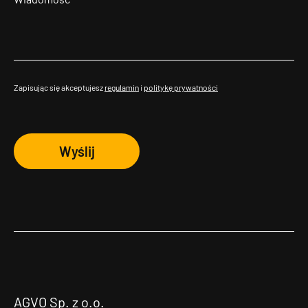
Zapisując się akceptujesz
regulamin
i
politykę prywatności
Wyślij
AGVO Sp. z o.o.