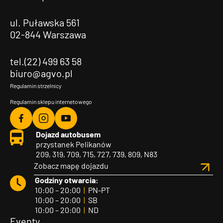
ul. Puławska 561
02-844 Warszawa
tel.(22) 499 63 58
biuro@agvo.pl
Regulamin strzelnicy
Regulamin sklepu internetowego
Agvo
Agvo
Agvo
Dojazd autobusem
Facebook
Instagram
YouTube
przystanek Pelikanów
209, 319, 709, 715, 727, 739, 809, N83
Zobacz mapę dojazdu
Godziny otwarcia:
10:00 – 20:00
|
PN-PT
10:00 – 20:00
|
SB
10:00 – 20:00
|
ND
Eventy