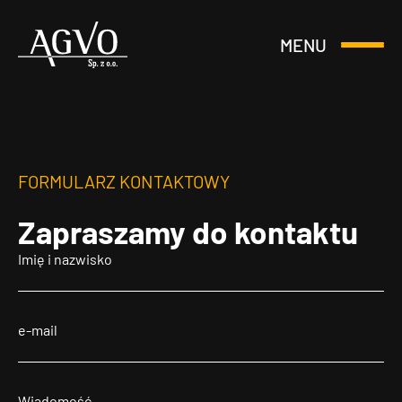
MENU
Otwórz
Header
lub
Logo
Zamknij
Menu
FORMULARZ KONTAKTOWY
Zapraszamy
do kontaktu