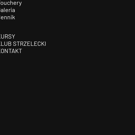
Vouchery
aleria
Cennik
KURSY
KLUB STRZELECKI
KONTAKT