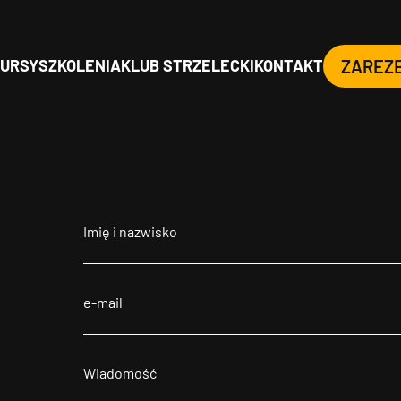
URSY
SZKOLENIA
KLUB STRZELECKI
KONTAKT
ZAREZ