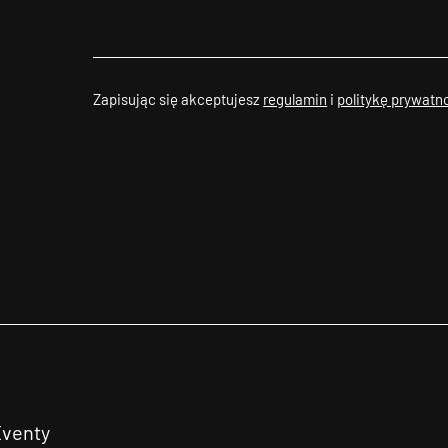
Zapisując się akceptujesz
regulamin
i
politykę prywatn
Eventy