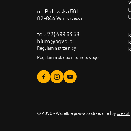
G
ul. Puławska 561
02-844 Warszawa
tel.(22) 499 63 58
biuro@agvo.pl
Regulamin strzelnicy
Regulamin sklepu internetowego
Agvo
Agvo
Agvo
Facebook
Instagram
YouTube
© AGVO - Wszelkie prawa zastrzeżone | by
czek.it