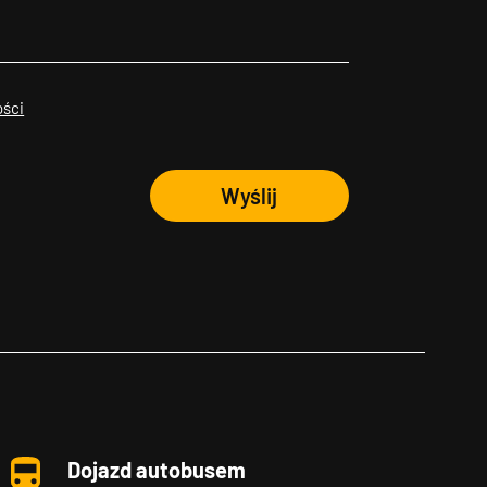
ości
Wyślij
Dojazd autobusem