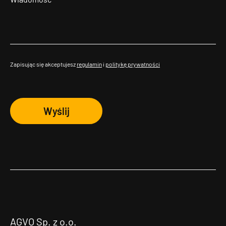
Zapisując się akceptujesz
regulamin
i
politykę prywatności
Wyślij
AGVO Sp. z o.o.