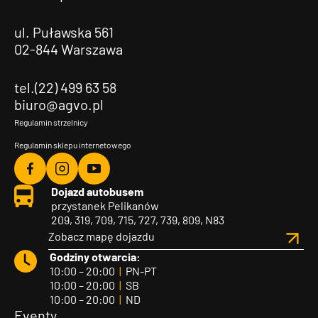
ul. Puławska 561
02-844 Warszawa
tel.(22) 499 63 58
biuro@agvo.pl
Regulamin strzelnicy
Regulamin sklepu internetowego
Agvo
Agvo
Agvo
Dojazd autobusem
Facebook
Instagram
YouTube
przystanek Pelikanów
209, 319, 709, 715, 727, 739, 809, N83
Zobacz mapę dojazdu
Godziny otwarcia:
10:00 – 20:00
|
PN-PT
10:00 – 20:00
|
SB
10:00 – 20:00
|
ND
Eventy