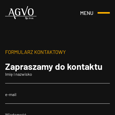
MENU
Otwórz
Header
lub
Logo
Zamknij
Menu
FORMULARZ KONTAKTOWY
Zapraszamy
do kontaktu