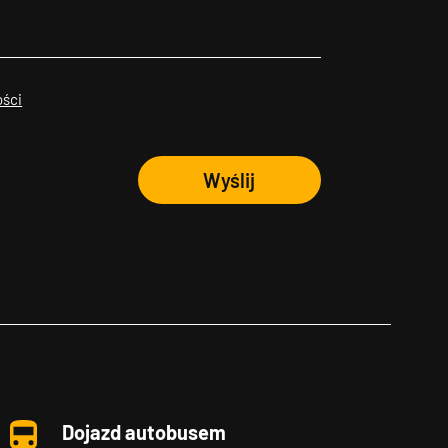
ości
Wyślij
Dojazd autobusem