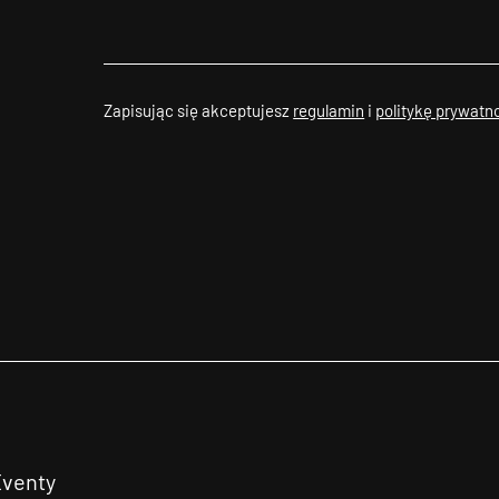
Zapisując się akceptujesz
regulamin
i
politykę prywatn
Eventy