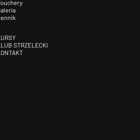
Vouchery
aleria
Cennik
KURSY
KLUB STRZELECKI
KONTAKT