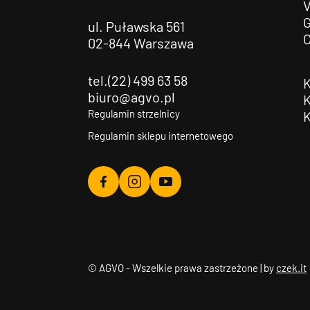
G
ul. Puławska 561
02-844 Warszawa
tel.(22) 499 63 58
biuro@agvo.pl
Regulamin strzelnicy
Regulamin sklepu internetowego
Agvo
Agvo
Agvo
Facebook
Instagram
YouTube
© AGVO - Wszelkie prawa zastrzeżone | by
czek.it