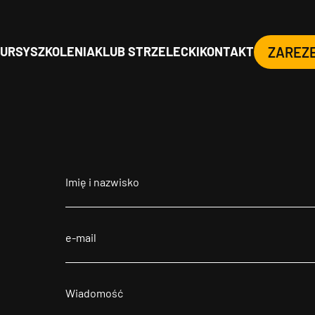
URSY
SZKOLENIA
KLUB STRZELECKI
KONTAKT
ZAREZ