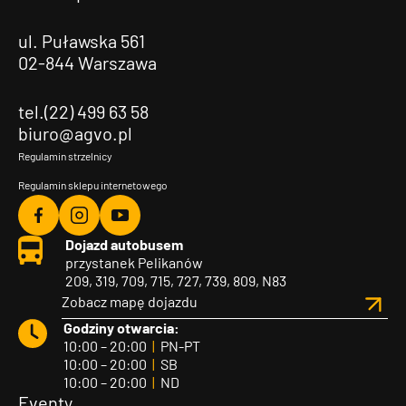
ul. Puławska 561
02-844 Warszawa
tel.(22) 499 63 58
biuro@agvo.pl
Regulamin strzelnicy
Regulamin sklepu internetowego
Agvo
Agvo
Agvo
Dojazd autobusem
Facebook
Instagram
YouTube
przystanek Pelikanów
209, 319, 709, 715, 727, 739, 809, N83
Zobacz mapę dojazdu
Godziny otwarcia:
10:00 – 20:00
|
PN-PT
10:00 – 20:00
|
SB
10:00 – 20:00
|
ND
Eventy