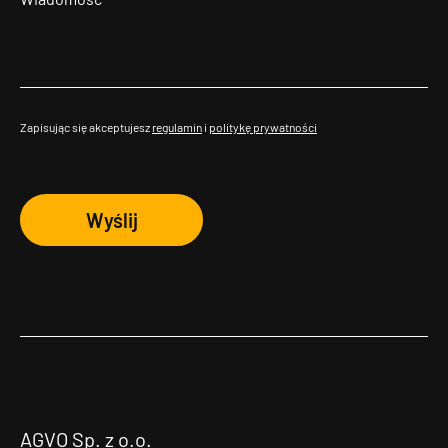
Zapisując się akceptujesz
regulamin
i
politykę prywatności
Wyślij
AGVO Sp. z o.o.