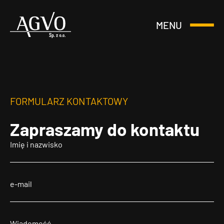
MENU
Otwórz
Header
lub
Logo
Zamknij
Menu
FORMULARZ KONTAKTOWY
Zapraszamy
do kontaktu