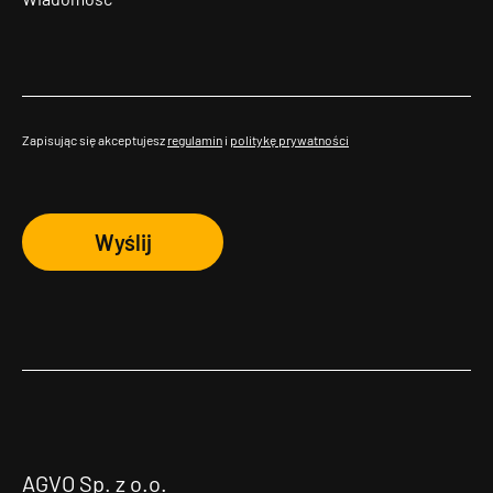
Zapisując się akceptujesz
regulamin
i
politykę prywatności
Wyślij
AGVO Sp. z o.o.