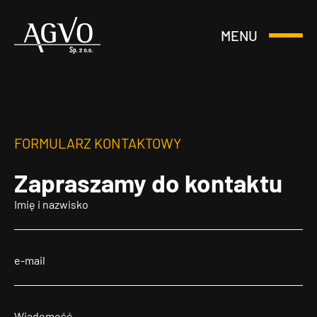
MENU
Otwórz
Header
lub
Logo
Zamknij
Menu
FORMULARZ KONTAKTOWY
Zapraszamy
do kontaktu