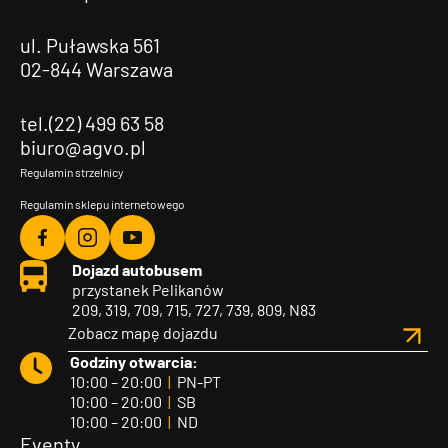
ul. Puławska 561
02-844 Warszawa
tel.(22) 499 63 58
biuro@agvo.pl
Regulamin strzelnicy
Regulamin sklepu internetowego
Agvo
Agvo
Agvo
Dojazd autobusem
Facebook
Instagram
YouTube
przystanek Pelikanów
209, 319, 709, 715, 727, 739, 809, N83
Zobacz mapę dojazdu
Godziny otwarcia:
10:00 – 20:00
|
PN-PT
10:00 – 20:00
|
SB
10:00 – 20:00
|
ND
Eventy