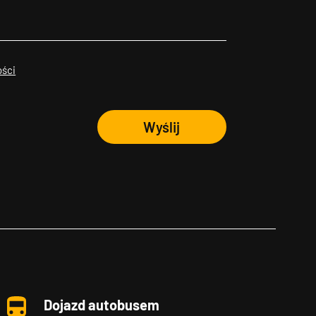
ości
Wyślij
Dojazd autobusem