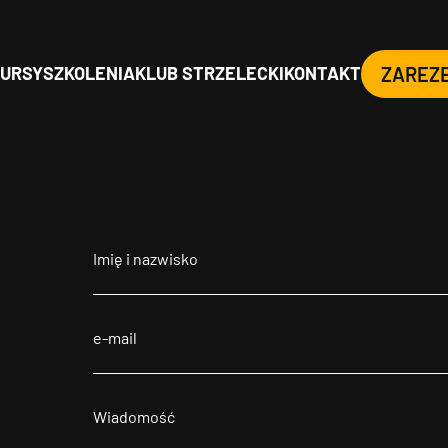
URSY
SZKOLENIA
KLUB STRZELECKI
KONTAKT
ZAREZ