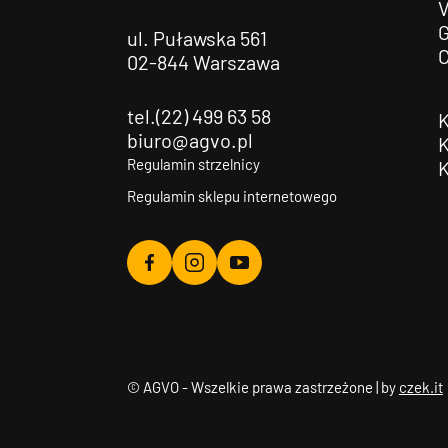
G
ul. Puławska 561
02-844 Warszawa
tel.(22) 499 63 58
biuro@agvo.pl
Regulamin strzelnicy
Regulamin sklepu internetowego
Agvo
Agvo
Agvo
Facebook
Instagram
YouTube
© AGVO - Wszelkie prawa zastrzeżone | by
czek.it