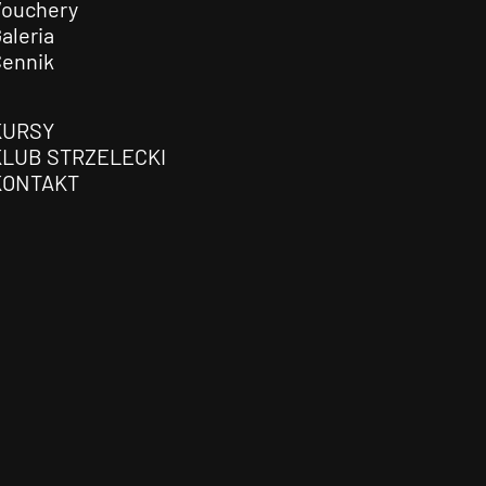
Vouchery
aleria
Cennik
KURSY
KLUB STRZELECKI
KONTAKT