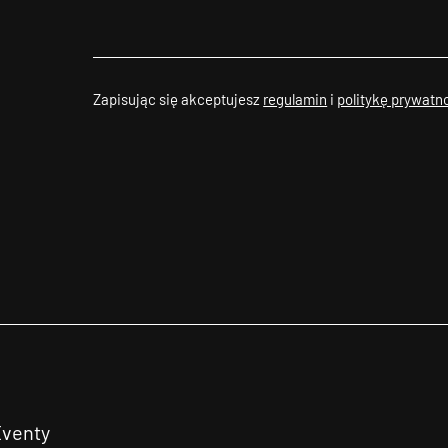
Zapisując się akceptujesz
regulamin
i
politykę prywatn
Eventy