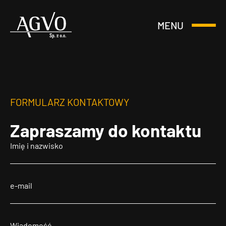
MENU
Otwórz
Header
lub
Logo
Zamknij
Menu
FORMULARZ KONTAKTOWY
Zapraszamy
do kontaktu