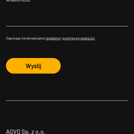
Zapisując się akceptujesz
regulamin
i
politykę prywatności
Wyślij
AGVO Sp. z o.o.