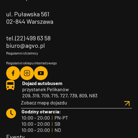
ul. Puławska 561
02-844 Warszawa
tel.(22) 499 63 58
biuro@agvo.pl
Regulamin strzelnicy
Regulamin sklepu internetowego
Agvo
Agvo
Agvo
Dojazd autobusem
Facebook
Instagram
YouTube
przystanek Pelikanów
209, 319, 709, 715, 727, 739, 809, N83
Zobacz mapę dojazdu
Godziny otwarcia:
10:00 – 20:00
|
PN-PT
10:00 – 20:00
|
SB
10:00 – 20:00
|
ND
Eventy