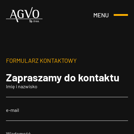
MENU
Otwórz
Header
lub
Logo
Zamknij
Menu
FORMULARZ KONTAKTOWY
Zapraszamy
do kontaktu