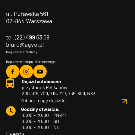
ul. Puławska 561
02-844 Warszawa
tel.(22) 499 63 58
biuro@agvo.pl
Regulamin strzelnicy
Regulamin sklepu internetowego
Agvo
Agvo
Agvo
Dojazd autobusem
Facebook
Instagram
YouTube
przystanek Pelikanów
209, 319, 709, 715, 727, 739, 809, N83
Zobacz mapę dojazdu
Godziny otwarcia:
10:00 – 20:00
|
PN-PT
10:00 – 20:00
|
SB
10:00 – 20:00
|
ND
Eventy