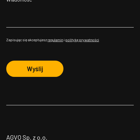
Zapisując się akceptujesz
regulamin
i
politykę prywatności
Wyślij
AGVO Sp. z o.o.